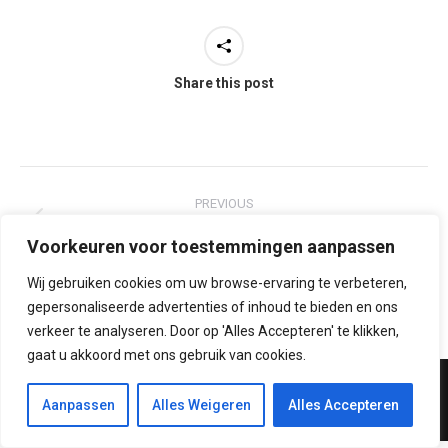
Share this post
Project
PREVIOUS
navigation
Het Nationale Vuurwerk Rotterdam
Previous
Voorkeuren voor toestemmingen aanpassen
project:
Wij gebruiken cookies om uw browse-ervaring te verbeteren,
NEXT
gepersonaliseerde advertenties of inhoud te bieden en ons
KingPins
Next
verkeer te analyseren. Door op 'Alles Accepteren' te klikken,
project:
gaat u akkoord met ons gebruik van cookies.
mail:
info@productietijgers.nl
Aanpassen
Alles Weigeren
Alles Accepteren
tel:
085-0048312