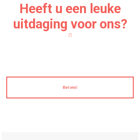
Heeft u een leuke
uitdaging voor ons?
Neem vandaag nog contact met ons op, we zijn er
klaar voor!
Bel ons!