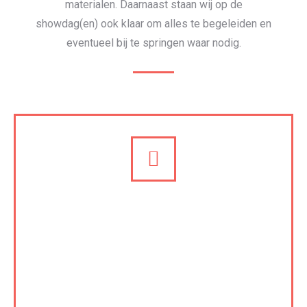
materialen. Daarnaast staan wij op de
showdag(en) ook klaar om alles te begeleiden en
eventueel bij te springen waar nodig.
Aankleding en styling
Met de juiste styling maak je het evenement echt
af. Wij denken hier dan ook graag in mee. Van het
maken van een moodboard tot het uitvragen van
de benodigde materialen en het daadwerkelijk