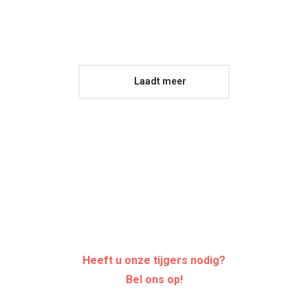
Reggae Lake Festival
Laadt meer
085-0048312
Heeft u onze tijgers nodig?
Bel ons op!